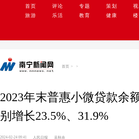
首页
评论
专题
策划
视
旅游
乐活
教育
健康
楼
首页
>
>
2023年末普惠小微贷款
别增长23.5%、31.9%
2024-02-24 09:41
人民日报
吴秋余