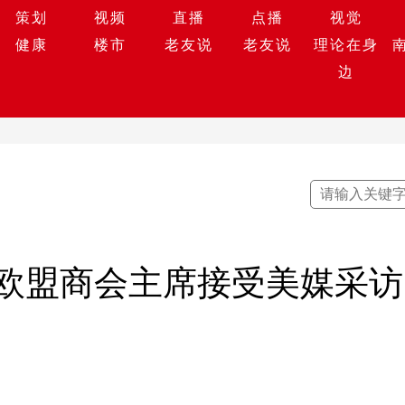
策划
视频
直播
点播
视觉
健康
楼市
老友说
老友说
理论在身
边
欧盟商会主席接受美媒采访