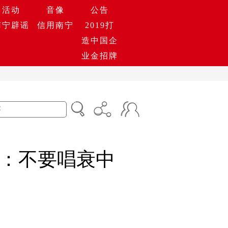
活动
音像
公告
南宁辟谣
信用南宁
2019打
造中国企
业金招牌
：不要唱衰中