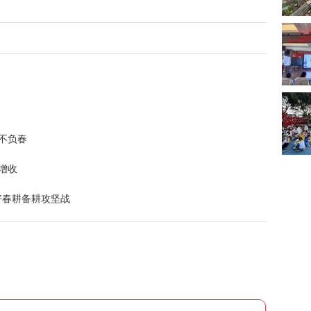
不负春
增收
好春耕备耕攻坚战