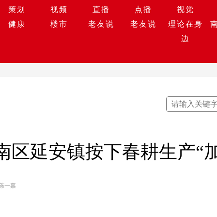
策划
视频
直播
点播
视觉
健康
楼市
老友说
老友说
理论在身
边
南区延安镇按下春耕生产“
 陈一嘉