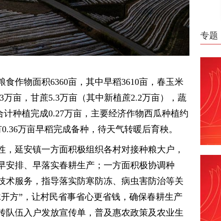
专题
食作物面积6360亩，其中早稻3610亩，春玉米
6.3万亩，甘蔗5.3万亩（其中新植蔗2.2万亩），蔬
合计种植完成0.27万亩，主要经济作物西瓜种植约
约有0.36万亩早稻完成备种，待天气转暖后育秧。
性，延安镇一方面积极组织各村对接种粮大户，
早安排、早落实春耕生产；一方面积极协调种
技术服务，指导落实防寒防冻、病虫害防治等关
脉开方”，让村民省事省心更省钱，确保春耕生产
传队伍入户发放宣传单，普及惠农政策及农业生