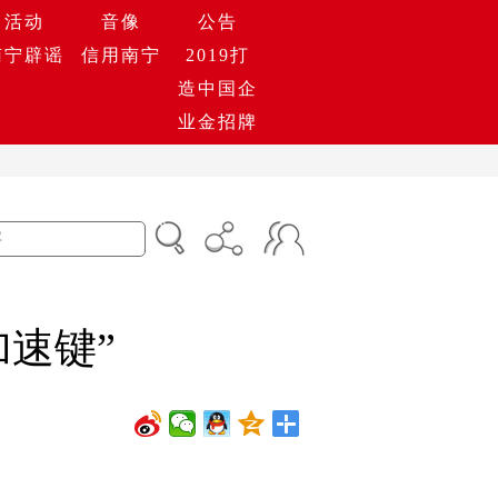
活动
音像
公告
南宁辟谣
信用南宁
2019打
造中国企
业金招牌
加速键”