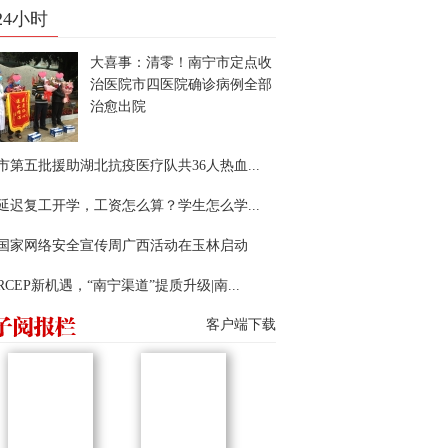
24小时
大喜事：清零！南宁市定点收
治医院市四医院确诊病例全部
治愈出院
市第五批援助湖北抗疫医疗队共36人热血...
延迟复工开学，工资怎么算？学生怎么学...
22国家网络安全宣传周广西活动在玉林启动
RCEP新机遇，“南宁渠道”提质升级|南...
客户端下载