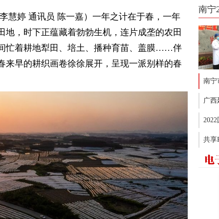
南宁
李慧婷 通讯员 陈一嘉）一年之计在于春，一年
田地，时下正蕴藏着勃勃生机，连片成垄的农田
间忙着耕地犁田、培土、播种育苗、盖膜……伴
春来早的耕织画卷徐徐展开，呈现一派别样的春
南宁
广西
20
共享