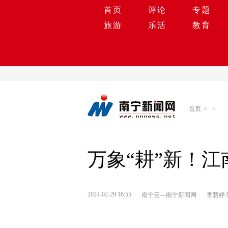
首页
评论
专题
旅游
乐活
教育
首页
>
>
万象“耕”新！江
2024-02-29 16:55
南宁云—南宁新闻网
李慧婷