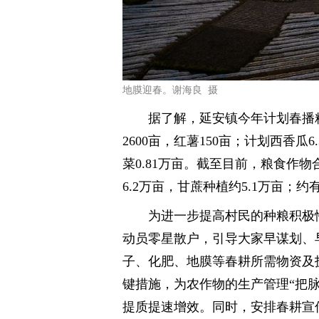
地膜迎春。谢海良 摄
据了解，延安镇今年计划春播粮
2600亩，红薯150亩；计划西香瓜
菜0.81万亩。截至目前，粮食作物
6.2万亩，甘蔗种植约5.1万亩；
为进一步提高村民的种粮积极
动员零星散户，引导大家早谋划、
子、化肥、地膜等春耕所需物资及
键措施，为农作物的生产管理“把
提质提速增效。同时，安排春耕宣