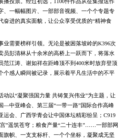
播投票。经过初选，1100件作品从征集报送作
字、一幅幅图片、一部部音视频、一个个专题专
代奋进的真实面貌，让公众享受优质的“精神食
业需要榜样引领。无论是被困落坡岭的K396次
卖员彭清林从十余米的高桥上一跃而下，将落水
员范江涛、谢如祥在距峰顶不到400米时放弃登顶
个个感人瞬间被记录，展示着平凡生活中的不平
动以“凝聚强国力量 共铸复兴伟业”为主题，让
国—中亚峰会、第三届“一带一路”国际合作高峰
运会、广西学青会让中国体坛精彩纷呈；C919
天宫”遥筑苍穹；粮食产量“二十连丰”……一部部网
面旗帜、一支支标杆、一个个坐标，凝聚成无坚