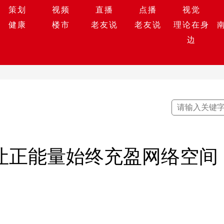
策划
视频
直播
点播
视觉
健康
楼市
老友说
老友说
理论在身
边
 让正能量始终充盈网络空间