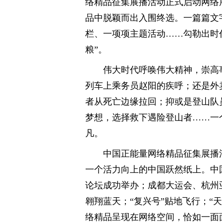
络精品征集展播活动正式启动网络展
品中脱颖而出入围终选。一篇篇文
栏、一项项主题活动……勾勒出时
粮”。
伟大时代呼唤伟大精神，崇高事
列车上乘务员赵阳的疾呼；还是外
者从死亡边缘拉回；抑或是登山队
梦想，选择救下遇险登山者……一
凡。
中国正能量网络精品征集展播活
一个活力向上的中国跃然纸上。中
论坛成功举办；成都大运会、杭州亚
翱翔蓝天；“复兴号”贴地飞行；“
络精品呈现在网络空间，恰如一面