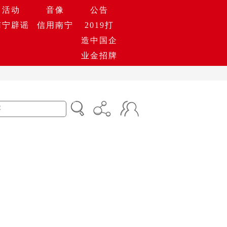
活动
音像
公告
南宁辟谣
信用南宁
2019打
造中国企
业金招牌