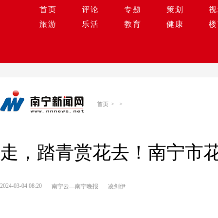
首页
评论
专题
策划
视
旅游
乐活
教育
健康
楼
首页
>
>
走，踏青赏花去！南宁市
2024-03-04 08:20
南宁云—南宁晚报
凌剑伊