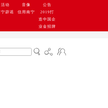
活动
音像
公告
南宁辟谣
信用南宁
2019打
造中国企
业金招牌