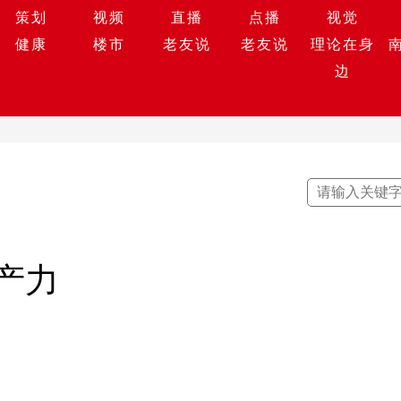
策划
视频
直播
点播
视觉
健康
楼市
老友说
老友说
理论在身
边
产力