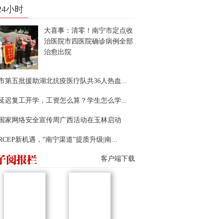
24小时
大喜事：清零！南宁市定点收
治医院市四医院确诊病例全部
治愈出院
市第五批援助湖北抗疫医疗队共36人热血...
延迟复工开学，工资怎么算？学生怎么学...
22国家网络安全宣传周广西活动在玉林启动
RCEP新机遇，“南宁渠道”提质升级|南...
客户端下载