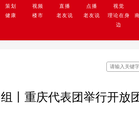
策划
视频
直播
点播
视觉
健康
楼市
老友说
老友说
理论在身
边
团组丨重庆代表团举行开放