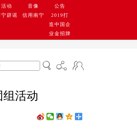
活动
音像
公告
南宁辟谣
信用南宁
2019打
造中国企
业金招牌
团组活动