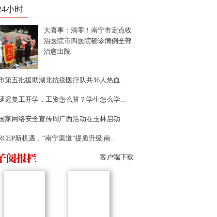
24小时
大喜事：清零！南宁市定点收
治医院市四医院确诊病例全部
治愈出院
市第五批援助湖北抗疫医疗队共36人热血...
延迟复工开学，工资怎么算？学生怎么学...
22国家网络安全宣传周广西活动在玉林启动
RCEP新机遇，“南宁渠道”提质升级|南...
客户端下载