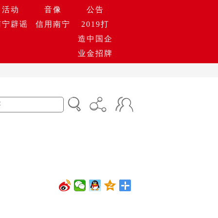
活动
音像
公告
南宁辟谣
信用南宁
2019打
造中国企
业金招牌