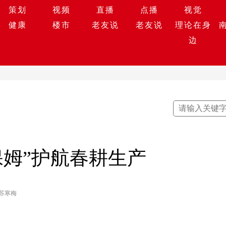
策划
视频
直播
点播
视觉
健康
楼市
老友说
老友说
理论在身
边
保姆”护航春耕生产
 苏寒梅