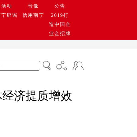
活动
音像
公告
南宁辟谣
信用南宁
2019打
造中国企
业金招牌
体经济提质增效