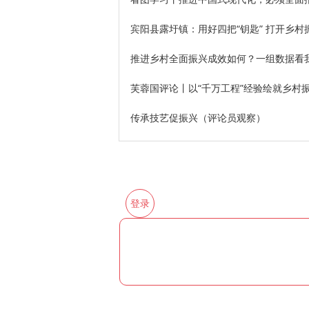
宾阳县露圩镇：用好四把“钥匙” 打开乡村振
推进乡村全面振兴成效如何？一组数据看
芙蓉国评论丨以“千万工程”经验绘就乡村
传承技艺促振兴（评论员观察）
登录