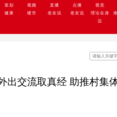
策划
视频
直播
点播
视觉
健康
楼市
老友说
老友说
理论在身
边
外出交流取真经 助推村集