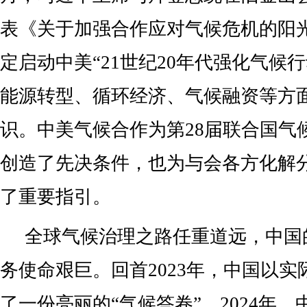
表《关于加强合作应对气候危机的阳
定启动中美“21世纪20年代强化气候
能源转型、循环经济、气候融资等方
识。中美气候合作为第28届联合国气
创造了先决条件，也为与会各方化解
了重要指引。
全球气候治理之路任重道远，中国
务使命艰巨。回首2023年，中国以
了一份亮丽的“气候答卷”。2024年