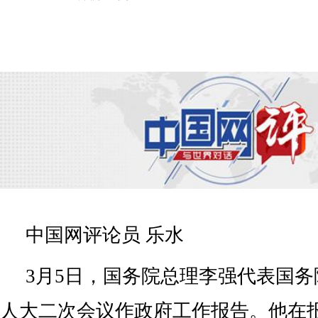
中国网评论员 乐水
3月5日，国务院总理李强代表国
人大二次会议作政府工作报告。他在