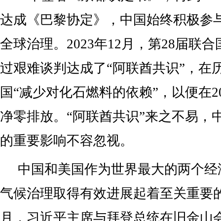
达成《巴黎协定》，中国始终积极参
全球治理。2023年12月，第28届联
过艰难谈判达成了“阿联酋共识”，在
国“减少对化石燃料的依赖”，以便在2
净零排放。“阿联酋共识”来之不易，
的重要影响不容忽视。
中国和美国作为世界最大的两个经
气候治理取得有效进展起着至关重要的
月，习近平主席与拜登总统在旧金山