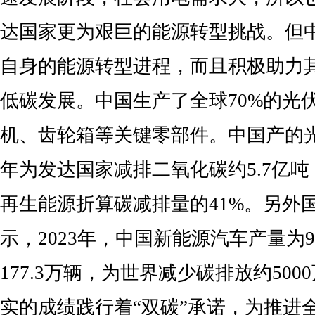
达国家更为艰巨的能源转型挑战。但
自身的能源转型进程，而且积极助力
低碳发展。中国生产了全球70%的光
机、齿轮箱等关键零部件。中国产的
年为发达国家减排二氧化碳约5.7亿
再生能源折算碳减排量的41%。另外
示，2023年，中国新能源汽车产量为9
177.3万辆，为世界减少碳排放约50
实的成绩践行着“双碳”承诺，为推进