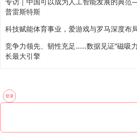
专访｜中国可以成为人工智能发展的典范
普雷斯特斯
科技赋能体育事业，爱游戏与罗马深度布
竞争力领先、韧性充足……数据见证“磁吸力
长最大引擎
登录