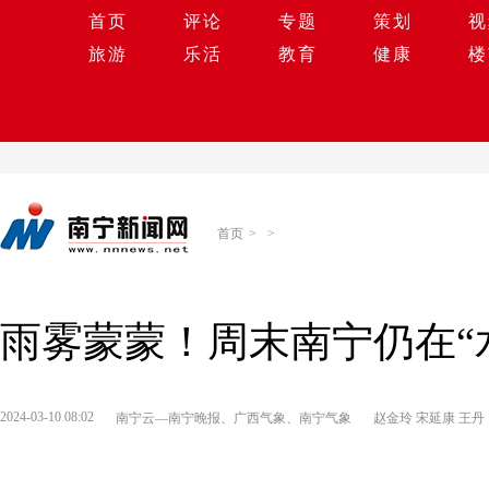
首页
评论
专题
策划
视
旅游
乐活
教育
健康
楼
首页
>
>
雨雾蒙蒙！周末南宁仍在“
2024-03-10 08:02
南宁云—南宁晚报、广西气象、南宁气象
赵金玲 宋延康 王丹