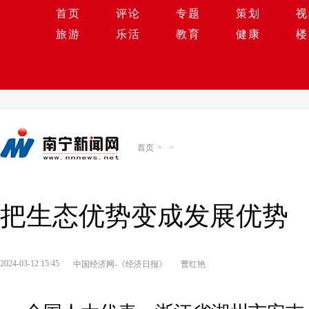
首页
评论
专题
策划
视
旅游
乐活
教育
健康
楼
首页
>
>
把生态优势变成发展优势
2024-03-12 15:45
中国经济网-《经济日报》
曹红艳