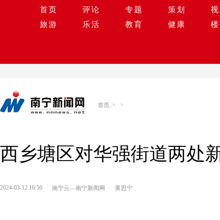
首页
评论
专题
策划
视
旅游
乐活
教育
健康
楼
首页
>
>
西乡塘区对华强街道两处
2024-03-12 16:56
南宁云—南宁新闻网
黄思宁