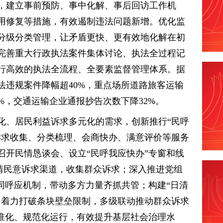
，建立事前预防、事中化解、事后回访工作机
用修复等措施，有效遏制违法问题新增。优化监
分级分类管理，让矛盾更快、更有效地化解在初
完善重大行政执法案件集体讨论、执法全过程记
行高效的执法全流程、全要素监督管理体系。据
违法违规案件降幅超40%，重点场所道路旅客运输
%，交通运输企业通报抄告次数下降32%。
化、居民利益诉求多元化的需求，创新推行“民呼
诉求收集、分类梳理、会商快办、满意评价等服务
召开民情恳谈会、设立“民呼我应快办”专窗和线
社情民意诉求渠道，收集群众诉求；深入推进党组
同呼应机制，带动多方力量齐抓共管；构建“日清
，着力打破条块壁垒限制，多级联动推动群众诉求
标准化、规范化运行，有效提升基层社会治理水