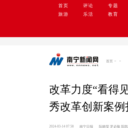
首页
评论
专题
旅游
乐活
教育
首页
>
>
改革力度“看得见
秀改革创新案例
2024-03-14 07:58
南宁日报
阮晓莹 罗必敬 阳