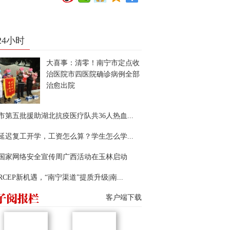
24小时
大喜事：清零！南宁市定点收
治医院市四医院确诊病例全部
治愈出院
市第五批援助湖北抗疫医疗队共36人热血...
延迟复工开学，工资怎么算？学生怎么学...
22国家网络安全宣传周广西活动在玉林启动
RCEP新机遇，“南宁渠道”提质升级|南...
客户端下载