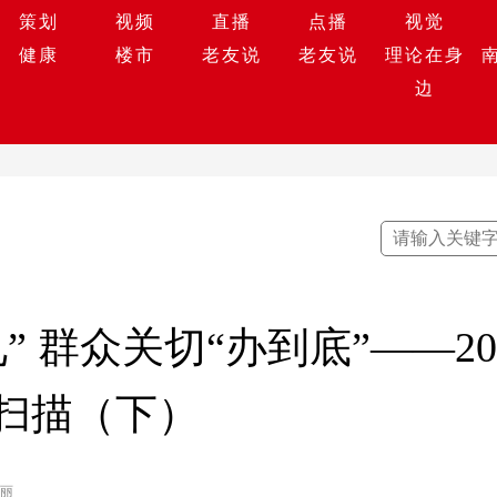
策划
视频
直播
点播
视觉
健康
楼市
老友说
老友说
理论在身
边
” 群众关切“办到底”——2
扫描（下）
凯丽