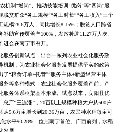
农机制“增岗”、推动技能培训“优岗”等“四岗”服
脱贫群众“务工规模”“务工时长”“务工收入”三个
规模28.8万人，同比增长8.15%；脱贫人口跨省
助宣传覆盖率100%，发放补助11.27万人次。
作推进会在南宁市召开。
化服务创新试点，出台一系列农业社会化服务政
导机制，为农业社会化服务发展提供坚实的政策
了“粮食订单+托管”“服务主体+新型经营主体
作服务等多种模式，农业社会化服务覆盖产前、产
化服务体系框架基本形成。试点以来，宾阳县优
总产“三连涨”，20亩以上规模种粮大户从600户
从5.6万亩增长到20.36万亩，农民种水稻每亩可
化水平90.28%，位居南宁首位、广西前列，水稻
化发展。