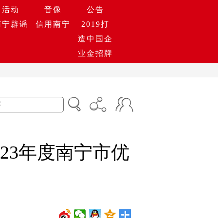
活动
音像
公告
南宁辟谣
信用南宁
2019打
造中国企
业金招牌
023年度南宁市优