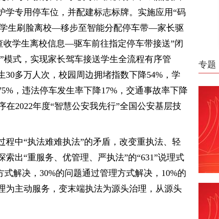
护学专用停车位，并配建标志标牌。实施应用“码
“学生刷脸离校—移步至智能分配停车带—家长驱
查收学生离校信息—驱车前往指定停车带接送”闭
车”模式，实现家长驾车接送学生全流程有序管
专题
30多万人次，校园周边拥堵指数下降54%，学
5%，违法停车发生率下降17%，交通事故率下降
程序在2022年度“智慧公安我先行”全国公安基层技
过程中“执法难难执法”的矛盾，改变重执法、轻
索出“重服务、优管理、严执法”的“631”说理式
方式解决，30%的问题通过管理方式解决，10%的
理为主动服务，变末端执法为源头治理，从源头