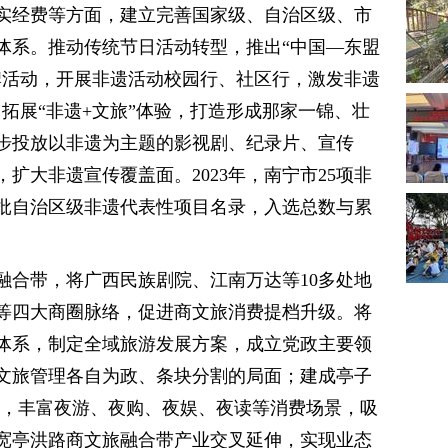
实经费等方面，建立完善国家级、自治区级、市
体系。推动传统节日活动转型，推出“中国—东盟
牌活动，开展非遗活动校园行、社区行，激发非遗
，拓展“非遗+文旅”体验，打造形成那家一锦、壮
步投放以非遗为主题的影视剧、纪录片、宣传
扩大非遗宣传覆盖面。2023年，南宁市25项非
批自治区级非遗代表性项目名录，入选总数与累
融合带，将广西民族剧院、江南万达等10多处地
等四大商圈脉络，促进商文旅消费提档升级。将
体系，制定全域旅游发展方案，成立党政主要领
文旅管理各自为政、条块分割的局面；建成亭子
目，丰富夜游、夜购、夜娱、夜读等消费场景，吸
宽亭洪路商文旅融合带产业交叉延伸，实现业态