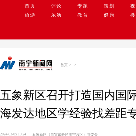
首页
评论
专题
策划
视
旅游
乐活
教育
健康
楼
首页
>
>
五象新区召开打造国内国
海发达地区学经验找差距
2024-03-05 10:24
五象新区（自贸试验区南宁片区）管委会