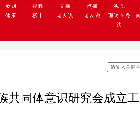
策划
视频
直播
点播
视觉
健康
楼市
老友说
老友说
理论在身
边
族共同体意识研究会成立工