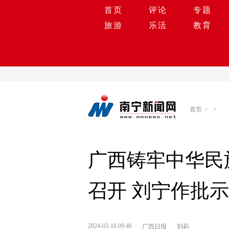
首页
评论
专题
旅游
乐活
教育
首页
>
>
广西铸牢中华民
召开 刘宁作批示
2024-03-16 09:46
广西日报
刘莉