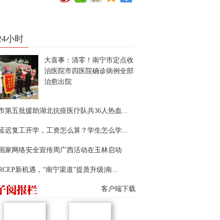
24小时
大喜事：清零！南宁市定点收
治医院市四医院确诊病例全部
治愈出院
市第五批援助湖北抗疫医疗队共36人热血...
延迟复工开学，工资怎么算？学生怎么学...
22国家网络安全宣传周广西活动在玉林启动
RCEP新机遇，“南宁渠道”提质升级|南...
客户端下载