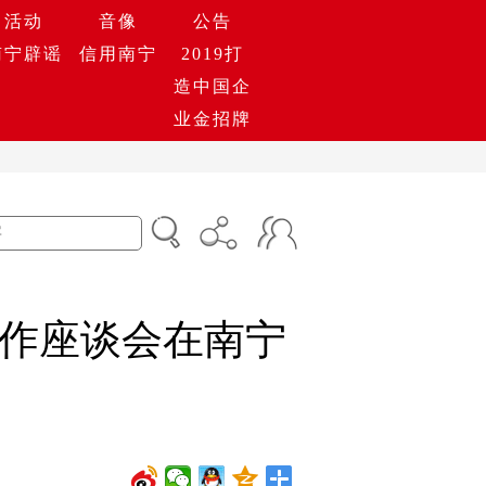
活动
音像
公告
南宁辟谣
信用南宁
2019打
造中国企
业金招牌
作座谈会在南宁