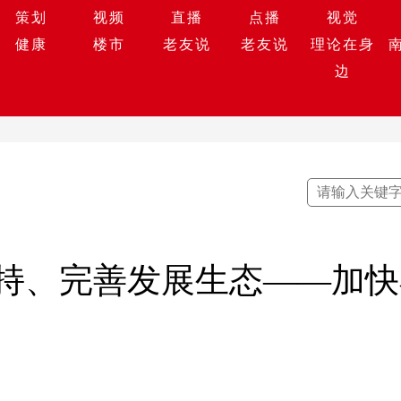
策划
视频
直播
点播
视觉
健康
楼市
老友说
老友说
理论在身
边
持、完善发展生态——加快