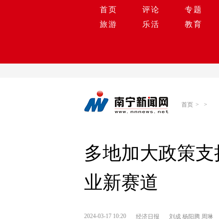
首页
评论
专题
旅游
乐活
教育
首页
>
>
多地加大政策支
业新赛道
2024-03-17 10:20
经济日报
刘成 杨阳腾 周琳