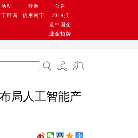
活动
音像
公告
南宁辟谣
信用南宁
2019打
造中国企
业金招牌
布局人工智能产