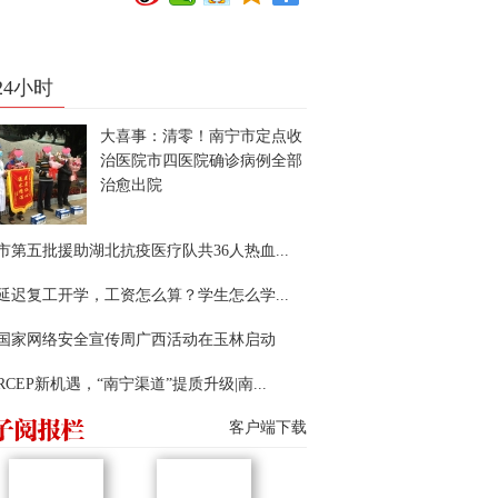
24小时
大喜事：清零！南宁市定点收
治医院市四医院确诊病例全部
治愈出院
市第五批援助湖北抗疫医疗队共36人热血...
延迟复工开学，工资怎么算？学生怎么学...
22国家网络安全宣传周广西活动在玉林启动
RCEP新机遇，“南宁渠道”提质升级|南...
客户端下载