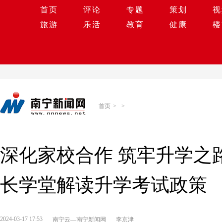
首页
评论
专题
策划
视
旅游
乐活
教育
健康
楼
首页
>
>
深化家校合作 筑牢升学之
长学堂解读升学考试政策
2024-03-17 17:53
南宁云—南宁新闻网
李京津