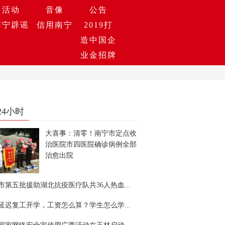
活动
音像
公告
南宁辟谣
信用南宁
2019打
造中国企
业金招牌
24小时
大喜事：清零！南宁市定点收
治医院市四医院确诊病例全部
治愈出院
市第五批援助湖北抗疫医疗队共36人热血...
延迟复工开学，工资怎么算？学生怎么学...