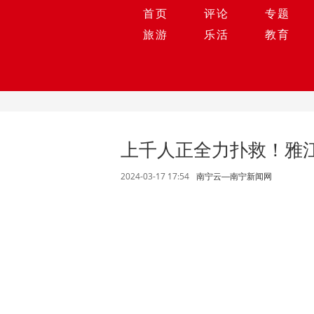
首页
评论
专题
旅游
乐活
教育
上千人正全力扑救！雅
2024-03-17 17:54
南宁云—南宁新闻网