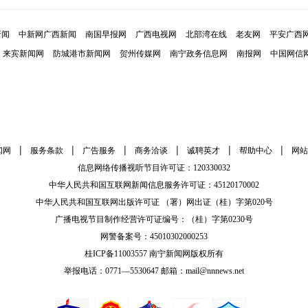
新闻
中新网广西新闻
南国早报网
广西电视网
北部湾在线
老友网
平安广西
来宾新闻网
防城港市新闻网
贺州传媒网
南宁政务信息网
南报网
中国网信
|
|
|
|
|
|
闻网
服务条款
广告服务
商务洽谈
诚聘英才
帮助中心
网站
信息网络传播视听节目许可证：120330032
中华人民共和国互联网新闻信息服务许可证：45120170002
中华人民共和国互联网出版许可证 （署）网出证（桂）字第020号
广播电视节目制作经营许可证编号：（桂）字第0230号
网警备案号：45010302000253
桂ICP备11003557 南宁新闻网版权所有
举报电话：0771—5530647 邮箱：mail@nnnews.net