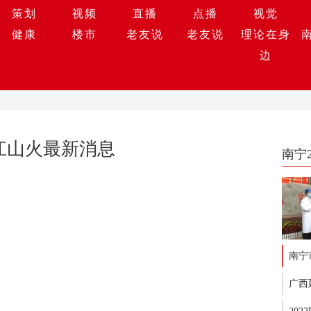
策划
视频
直播
点播
视觉
健康
楼市
老友说
老友说
理论在身
边
江山火最新消息
南宁
南宁
广西