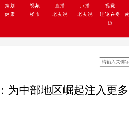
策划
视频
直播
点播
视觉
健康
楼市
老友说
老友说
理论在身
边
：为中部地区崛起注入更多