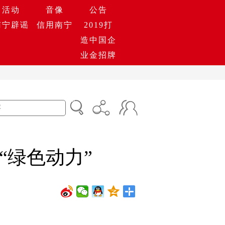
活动
音像
公告
南宁辟谣
信用南宁
2019打
造中国企
业金招牌
“绿色动力”