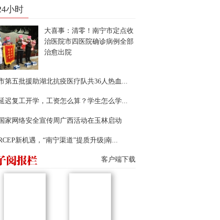
24小时
大喜事：清零！南宁市定点收
治医院市四医院确诊病例全部
治愈出院
市第五批援助湖北抗疫医疗队共36人热血...
延迟复工开学，工资怎么算？学生怎么学...
22国家网络安全宣传周广西活动在玉林启动
RCEP新机遇，“南宁渠道”提质升级|南...
客户端下载