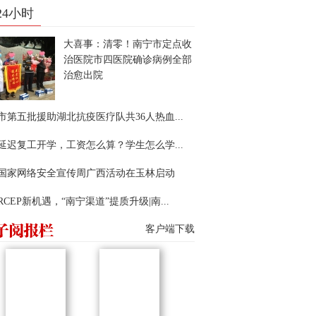
24小时
大喜事：清零！南宁市定点收
治医院市四医院确诊病例全部
治愈出院
市第五批援助湖北抗疫医疗队共36人热血...
延迟复工开学，工资怎么算？学生怎么学...
22国家网络安全宣传周广西活动在玉林启动
RCEP新机遇，“南宁渠道”提质升级|南...
客户端下载