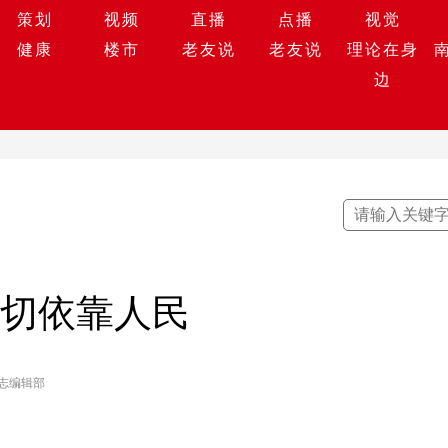
策划
视频
直播
点播
视觉
健康
楼市
老友说
老友说
理论在身
边
一切依靠人民
志编辑部