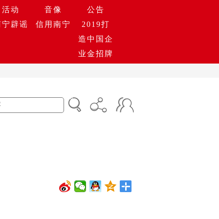
活动
音像
公告
南宁辟谣
信用南宁
2019打
造中国企
业金招牌