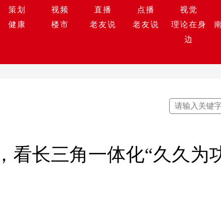
策划
视频
直播
点播
视觉
健康
楼市
老友说
老友说
理论在身
边
，看长三角一体化“久久为功