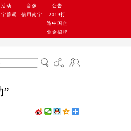
活动
音像
公告
南宁辟谣
信用南宁
2019打
造中国企
业金招牌
”