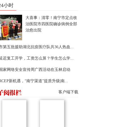
24小时
大喜事：清零！南宁市定点收
治医院市四医院确诊病例全部
治愈出院
市第五批援助湖北抗疫医疗队共36人热血...
延迟复工开学，工资怎么算？学生怎么学...
22国家网络安全宣传周广西活动在玉林启动
RCEP新机遇，“南宁渠道”提质升级|南...
客户端下载