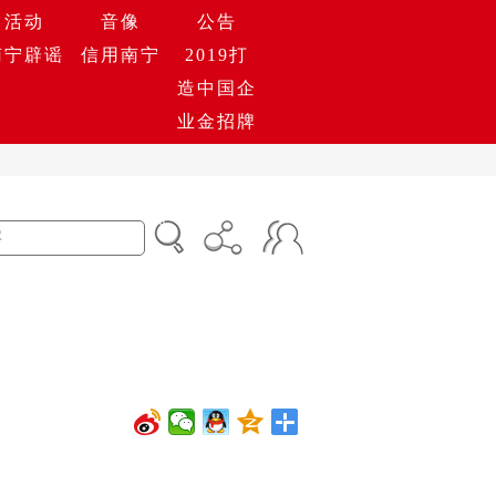
活动
音像
公告
南宁辟谣
信用南宁
2019打
造中国企
业金招牌