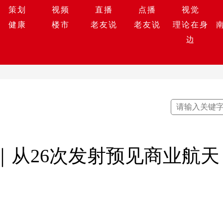
策划
视频
直播
点播
视觉
健康
楼市
老友说
老友说
理论在身
边
｜从26次发射预见商业航天