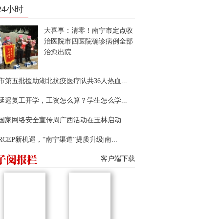
24小时
大喜事：清零！南宁市定点收
治医院市四医院确诊病例全部
治愈出院
市第五批援助湖北抗疫医疗队共36人热血...
延迟复工开学，工资怎么算？学生怎么学...
22国家网络安全宣传周广西活动在玉林启动
RCEP新机遇，“南宁渠道”提质升级|南...
客户端下载