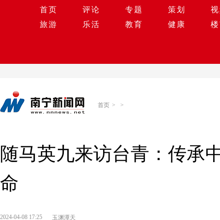
首页
评论
专题
策划
视
旅游
乐活
教育
健康
楼
首页
>
>
随马英九来访台青：传承
命
2024-04-08 17:25
玉渊潭天