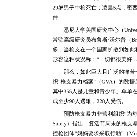
29岁男子中枪死亡；凌晨5点，密
件……
悉尼大学美国研究中心（University of 
常驻高级研究员布鲁斯·沃尔普（Bru
多，当枪支在一个国家扩散到如此
形容这种状况称：“一切都很美好…
那么，如此巨大且广泛的痛苦
织”枪支暴力档案“（GVA）的数据
其中355人是儿童和青少年。单单
成至少90人遇难，228人受伤。
预防枪支暴力非营利组织“为每个城镇
Safety）指出，复活节周末的枪
控枪团体“妈妈要求采取行动”（Moms 