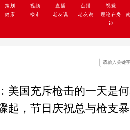
策划
视频
直播
点播
视觉
健康
楼市
老友说
老友说
理论在身
边
：美国充斥枪击的一天是何
骤起，节日庆祝总与枪支暴