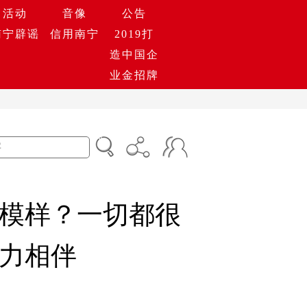
活动
音像
公告
南宁辟谣
信用南宁
2019打
造中国企
业金招牌
模样？一切都很
力相伴