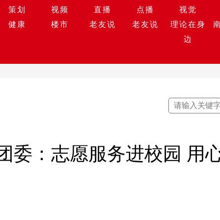
策划
视频
直播
点播
视觉
健康
楼市
老友说
老友说
理论在身
边
团委：志愿服务进校园 用