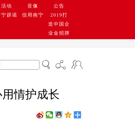
活动
音像
公告
南宁辟谣
信用南宁
2019打
造中国企
业金招牌
心用情护成长