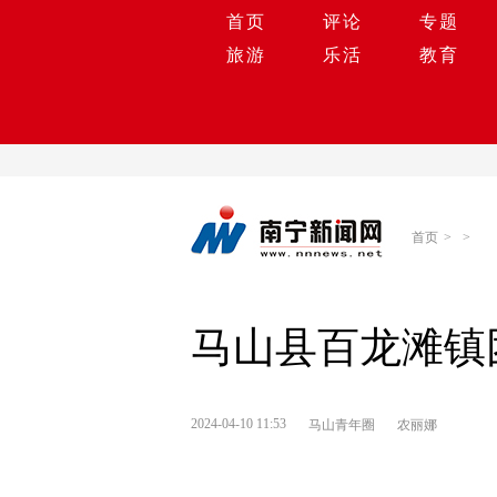
首页
评论
专题
旅游
乐活
教育
首页
>
>
马山县百龙滩镇
2024-04-10 11:53
马山青年圈
农丽娜