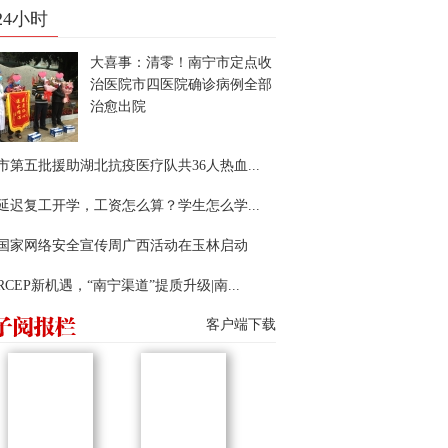
24小时
大喜事：清零！南宁市定点收
治医院市四医院确诊病例全部
治愈出院
市第五批援助湖北抗疫医疗队共36人热血...
延迟复工开学，工资怎么算？学生怎么学...
22国家网络安全宣传周广西活动在玉林启动
RCEP新机遇，“南宁渠道”提质升级|南...
客户端下载