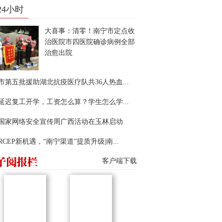
24小时
大喜事：清零！南宁市定点收
治医院市四医院确诊病例全部
治愈出院
市第五批援助湖北抗疫医疗队共36人热血...
延迟复工开学，工资怎么算？学生怎么学...
22国家网络安全宣传周广西活动在玉林启动
RCEP新机遇，“南宁渠道”提质升级|南...
客户端下载