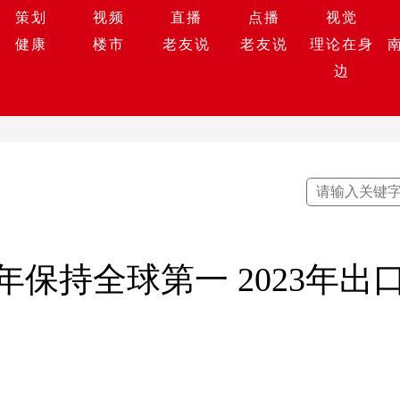
策划
视频
直播
点播
视觉
健康
楼市
老友说
老友说
理论在身
边
年保持全球第一 2023年出口