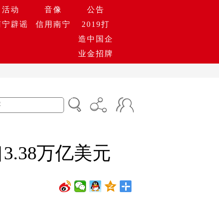
活动
音像
公告
南宁辟谣
信用南宁
2019打
造中国企
业金招牌
3.38万亿美元