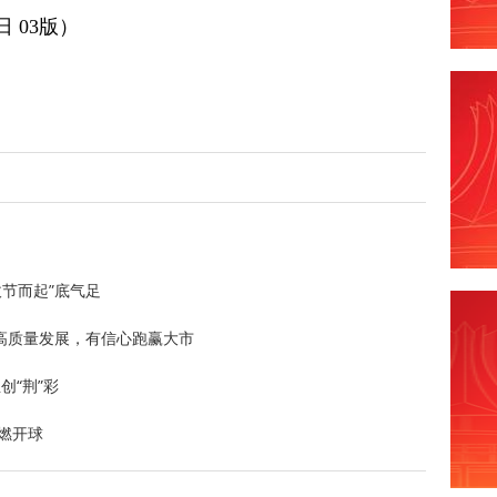
日 03版）
拔节而起”底气足
高质量发展，有信心跑赢大市
创“荆”彩
超燃开球