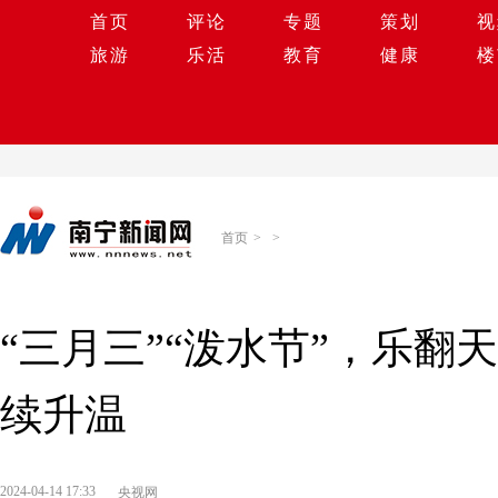
首页
评论
专题
策划
视
旅游
乐活
教育
健康
楼
首页
>
>
“三月三”“泼水节”，乐翻
续升温
2024-04-14 17:33
央视网