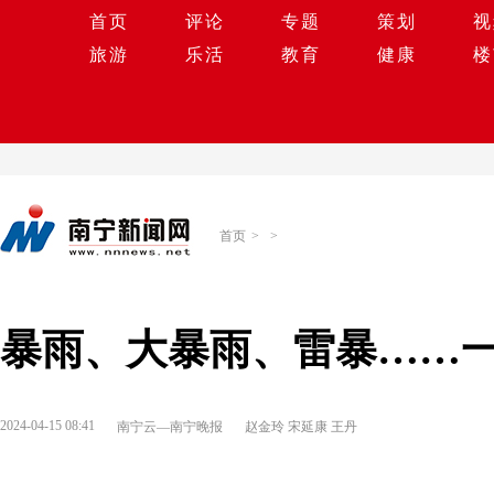
首页
评论
专题
策划
视
旅游
乐活
教育
健康
楼
首页
>
>
暴雨、大暴雨、雷暴……
2024-04-15 08:41
南宁云—南宁晚报
赵金玲 宋延康 王丹