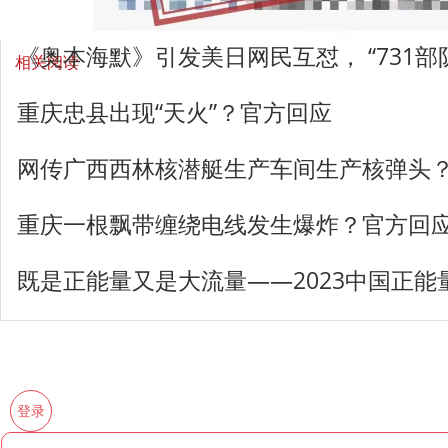
《奥本海默》引发美日网民互怼， “731部
相关阅读
重庆忠县出现“天火”？官方回应
网传广西西林核潜艇生产车间生产核弹头
重庆一根飘带缠绕电线发生爆炸？官方回
既是正能量又是大流量——2023中国正
登录