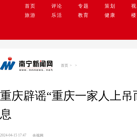
首页
评论
专题
策划
视
旅游
乐活
教育
健康
楼
首页
>
>
重庆辟谣“重庆一家人上吊
息
2024-04-15 17:47
央视网