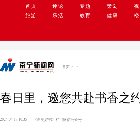
首页
评论
专题
策划
视
旅游
乐活
教育
健康
楼
首页
>
>
春日里，邀您共赴书香之
2024-04-17 10:35
《遇见好书》栏目微信公众号