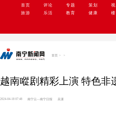
首页
评论
专题
策划
视
旅游
乐活
教育
健康
楼
首页
>
>
越南㗰剧精彩上演 特色非
2024-04-18 07:48
南宁云—南宁日报
吴潇