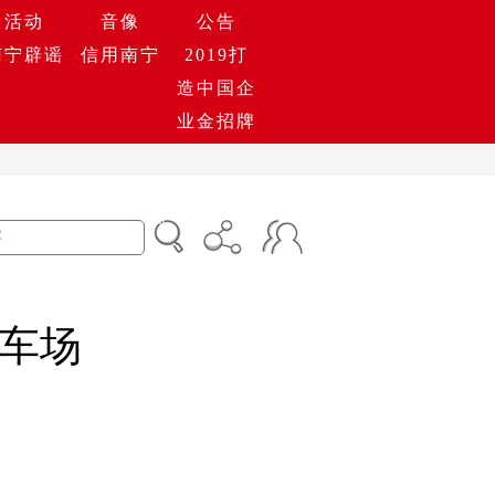
活动
音像
公告
南宁辟谣
信用南宁
2019打
造中国企
业金招牌
车场