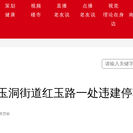
策划
视频
直播
点播
视觉
健康
楼市
老友说
老友说
理论在身
边
玉洞街道红玉路一处违建停
 黄慧敏