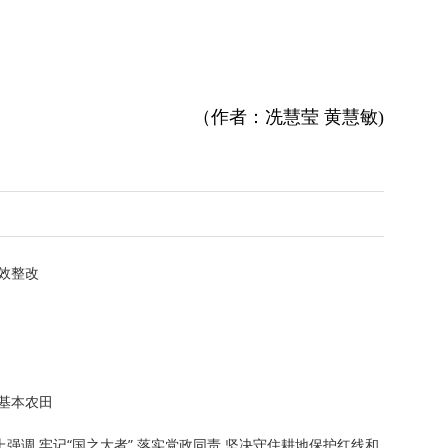
（作者：冼慧莹 黄慧敏)
效整改
基本农田
强调 牢记“国之大者” 落实党政同责 坚决守住耕地保护红线和