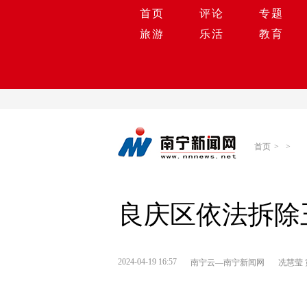
首页
评论
专题
旅游
乐活
教育
首页
>
>
良庆区依法拆除
2024-04-19 16:57
南宁云—南宁新闻网
冼慧莹