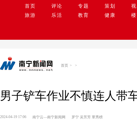
首页
评论
专题
策划
视
旅游
乐活
教育
健康
楼
首页
>
>
男子铲车作业不慎连人带车
2024-04-19 17:06
南宁云—南宁新闻网
罗宁 吴芳芳 覃秀榜