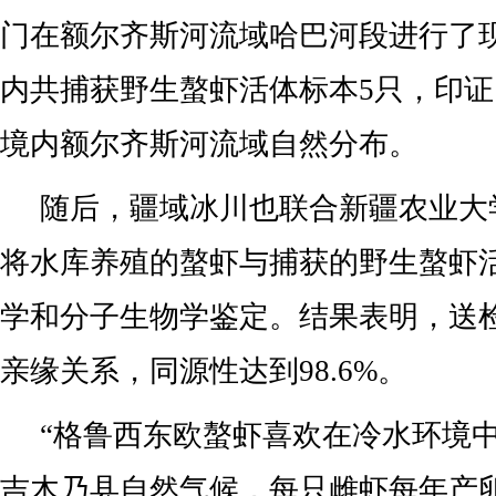
门在额尔齐斯河流域哈巴河段进行了
内共捕获野生螯虾活体标本5只，印
境内额尔齐斯河流域自然分布。
随后，疆域冰川也联合新疆农业大
将水库养殖的螯虾与捕获的野生螯虾
学和分子生物学鉴定。结果表明，送
亲缘关系，同源性达到98.6%。
“格鲁西东欧螯虾喜欢在冷水环境
吉木乃县自然气候，每只雌虾每年产卵2