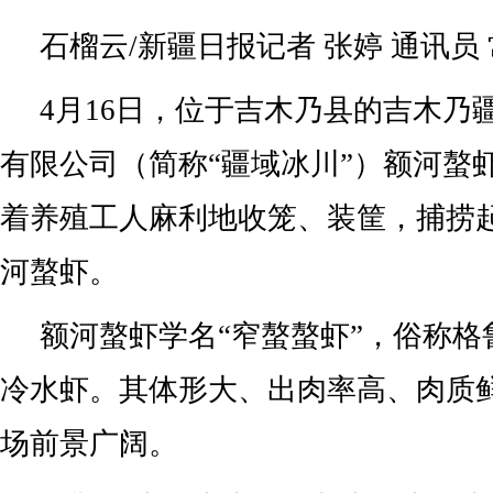
石榴云/新疆日报记者 张婷 通讯员
4月16日，位于吉木乃县的吉木乃
有限公司（简称“疆域冰川”）额河螯
着养殖工人麻利地收笼、装筐，捕捞
河螯虾。
额河螯虾学名“窄螯螯虾”，俗称格
冷水虾。其体形大、出肉率高、肉质
场前景广阔。