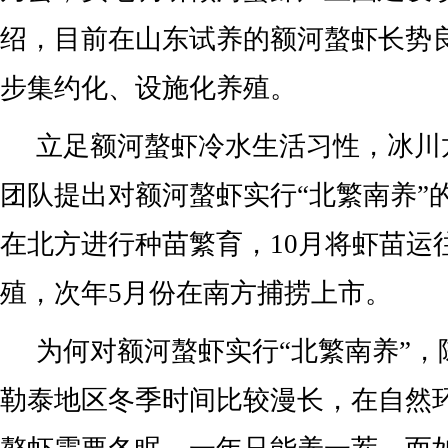
绍，目前在山东试养的额河螯虾长势
步集约化、设施化养殖。
立足额河螯虾冷水生活习性，冰川
团队提出对额河螯虾实行“北繁南养”
在北方进行种苗繁育，10月将虾苗运
殖，次年5月份在南方捕捞上市。
为何对额河螯虾实行“北繁南养”，
勒泰地区冬季时间比较漫长，在自然