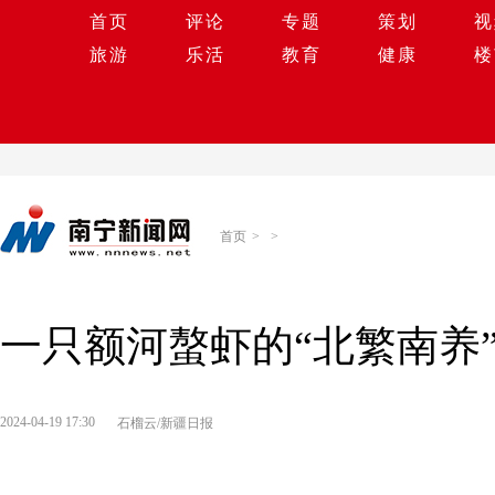
首页
评论
专题
策划
视
旅游
乐活
教育
健康
楼
首页
>
>
一只额河螯虾的“北繁南养
2024-04-19 17:30
石榴云/新疆日报