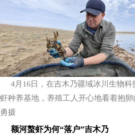
4月16日，在吉木乃疆域冰川生物
虾种养基地，养殖工人开心地看着抱卵
勇摄
额河螯虾为何“落户”吉木乃