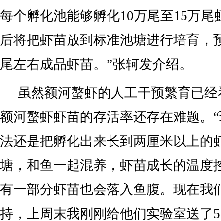
每个孵化池能够孵化10万尾至15万
后将把虾苗放到标准池塘进行培育，预
尾左右成品虾苗。”张轲发介绍。
虽然额河螯虾的人工干预繁育已经
额河螯虾虾苗的存活率还存在难题。
法还是把孵化出来长到两厘米以上的
塘，和鱼一起混养，虾苗成长的温度
有一部分虾苗也会落入鱼腹。现在我
持，上周末我刚刚给他们实验室送了5