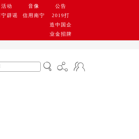
活动
音像
公告
南宁辟谣
信用南宁
2019打
造中国企
业金招牌