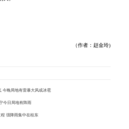
（作者：赵金玲)
气 今晚局地有雷暴大风或冰雹
宁今日局地有阵雨
过程 强降雨集中在桂东