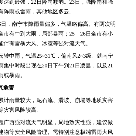
强度达到最强，22日降雨减弱。23日，强降雨和强
有阵雨或雷雨，其他地区多云。
26日，南宁市降雨量偏多，气温略偏高。有两次明
全市有中到大雨，局部暴雨；25—26日全市有小
能伴有雷暴大风、冰雹等强对流天气。
转中雨，气温25~31℃，偏南风2~3级。就南宁
集中时段出现在20日下午到21日凌晨，以及21
雨或暴雨。
气危害
累计雨量较大，泥石流、滑坡、崩塌等地质灾害
等灾害风险较高。
程广西强对流天气明显，局地致灾性强，建议做
建物等安全风险管理。需特别注意极端雷雨大风