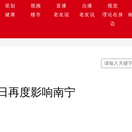
策划
视频
直播
点播
视觉
健康
楼市
老友说
老友说
理论在身
边
日再度影响南宁