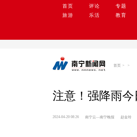
首页
评论
专题
旅游
乐活
教育
首页
>
>
注意！强降雨今
2024-04-20 08:26
南宁云—南宁晚报
赵金玲