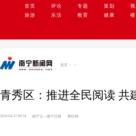
首页
评论
专题
策划
视
旅游
乐活
教育
健康
楼
首页
>
>
青秀区：推进全民阅读 共
2024-04-21 09:54
南宁云—南宁日报
黄红锦