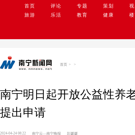
首页
评论
专题
策划
视
旅游
乐活
教育
健康
楼
首页
>
>
南宁明日起开放公益性养老
提出申请
2024-04-24 08:22
南宁云—南宁晚报
彭媛媛