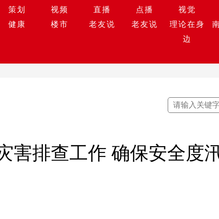
策划
视频
直播
点播
视觉
健康
楼市
老友说
老友说
理论在身
边
灾害排查工作 确保安全度