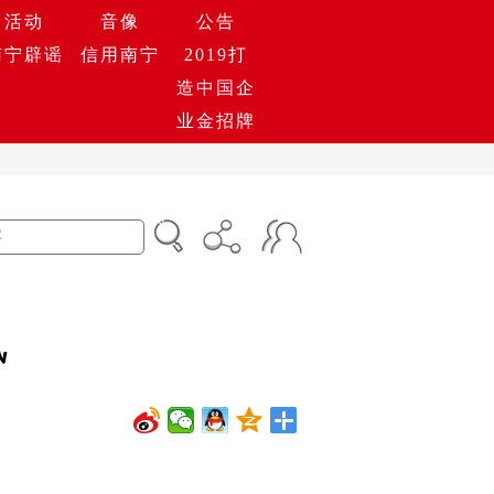
活动
音像
公告
南宁辟谣
信用南宁
2019打
造中国企
业金招牌
汛