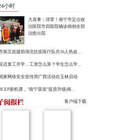
24小时
大喜事：清零！南宁市定点收
治医院市四医院确诊病例全部
治愈出院
市第五批援助湖北抗疫医疗队共36人热血...
延迟复工开学，工资怎么算？学生怎么学...
22国家网络安全宣传周广西活动在玉林启动
RCEP新机遇，“南宁渠道”提质升级|南...
客户端下载