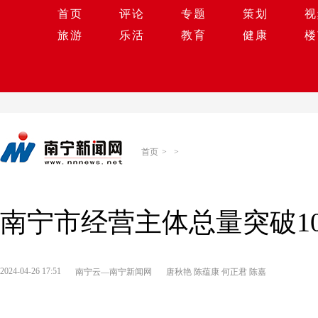
首页
评论
专题
策划
视
旅游
乐活
教育
健康
楼
首页
>
>
南宁市经营主体总量突破1
2024-04-26 17:51
南宁云—南宁新闻网
唐秋艳 陈蕴康 何正君 陈嘉