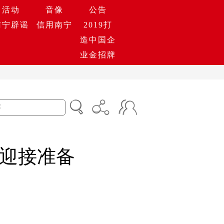
活动
音像
公告
南宁辟谣
信用南宁
2019打
造中国企
业金招牌
好迎接准备