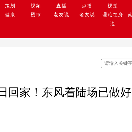
策划
视频
直播
点播
视觉
健康
楼市
老友说
老友说
理论在身
边
0日回家！东风着陆场已做