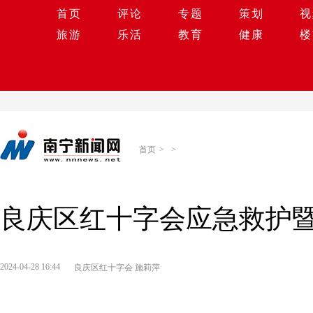
首页
评论
专题
策划
视
旅游
乐活
教育
健康
楼
首页
>
>
良庆区红十字会应急救护
2024-04-28 16:44
良庆区红十字会 施莉萍