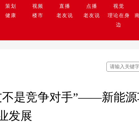
策划
视频
直播
点播
视觉
健康
楼市
老友说
老友说
理论在身
边
友不是竞争对手”——新能
业发展