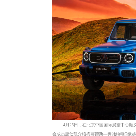
4月25日，在北京中国国际展览中心顺
会成员唐仕凯介绍梅赛德斯—奔驰纯电G级