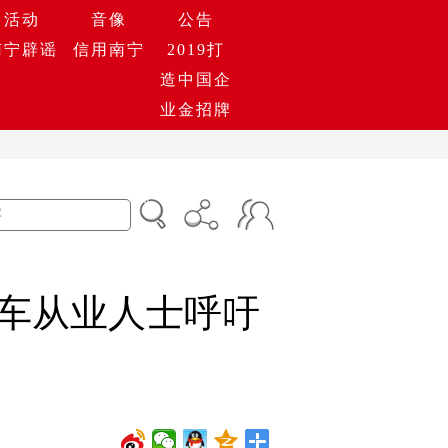
活动
音像
公告
南宁辟谣
信用南宁
2019打
造中国企
业金招牌
源车从业人士呼吁