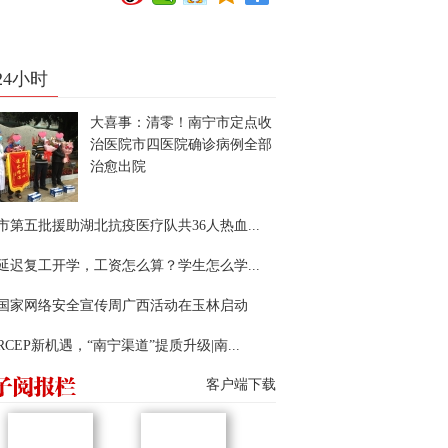
24小时
大喜事：清零！南宁市定点收
治医院市四医院确诊病例全部
治愈出院
市第五批援助湖北抗疫医疗队共36人热血...
延迟复工开学，工资怎么算？学生怎么学...
22国家网络安全宣传周广西活动在玉林启动
RCEP新机遇，“南宁渠道”提质升级|南...
客户端下载