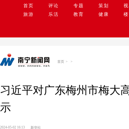
首页
评论
专题
策划
视
旅游
乐活
教育
健康
楼
首页
>
>
习近平对广东梅州市梅大
示
2024-05-02 16:13
新华社