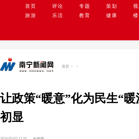
首页
评论
专题
策划
视
旅游
乐活
教育
健康
楼
首页
>
>
让政策“暖意”化为民生“暖
初显
2024-05-03 13:16
央视网