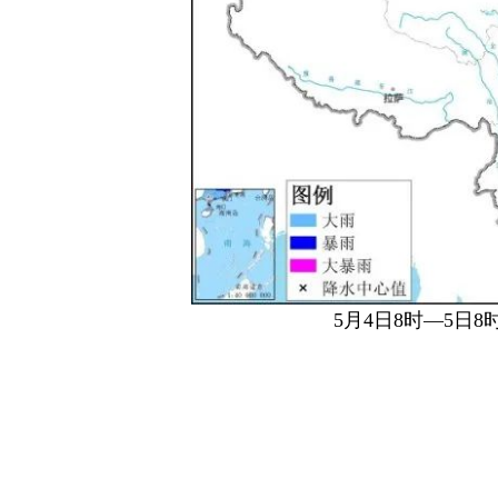
5月4日8时—5日