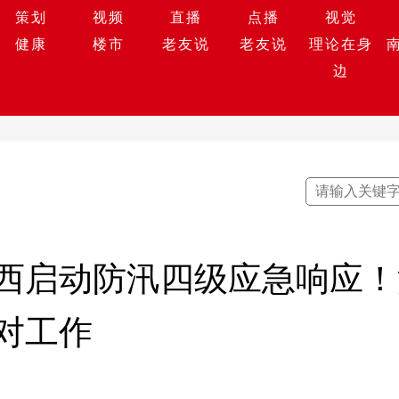
策划
视频
直播
点播
视觉
健康
楼市
老友说
老友说
理论在身
边
西启动防汛四级应急响应！
对工作