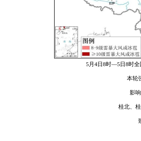
5月4日8时—5日8
本轮
影响
桂北、桂