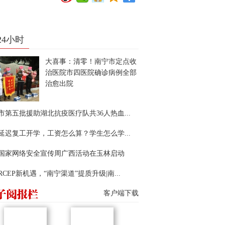
24小时
大喜事：清零！南宁市定点收
治医院市四医院确诊病例全部
治愈出院
市第五批援助湖北抗疫医疗队共36人热血...
延迟复工开学，工资怎么算？学生怎么学...
22国家网络安全宣传周广西活动在玉林启动
RCEP新机遇，“南宁渠道”提质升级|南...
客户端下载