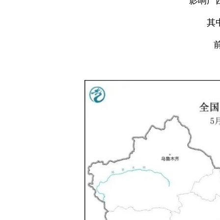
影响广
其