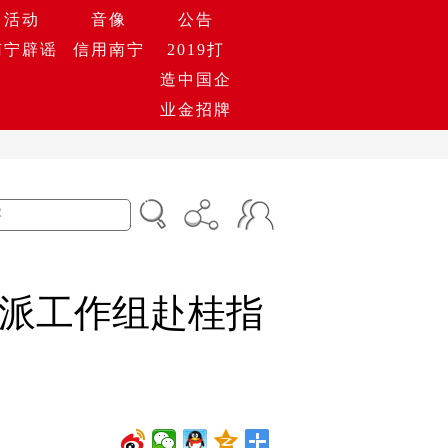
活动
音像
公告
南宁辟谣
信用南宁
2019打
造中国企
业金招牌
派工作组赴桂指