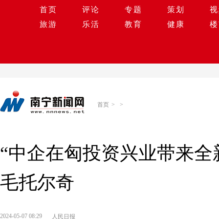
首页
评论
专题
策划
视
旅游
乐活
教育
健康
楼
首页
>
>
“中企在匈投资兴业带来全
毛托尔奇
2024-05-07 08:29
人民日报