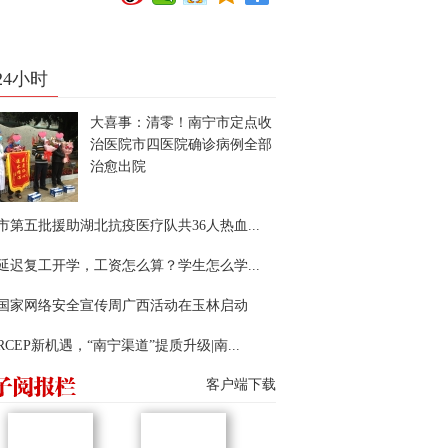
24小时
大喜事：清零！南宁市定点收
治医院市四医院确诊病例全部
治愈出院
市第五批援助湖北抗疫医疗队共36人热血...
延迟复工开学，工资怎么算？学生怎么学...
22国家网络安全宣传周广西活动在玉林启动
RCEP新机遇，“南宁渠道”提质升级|南...
客户端下载