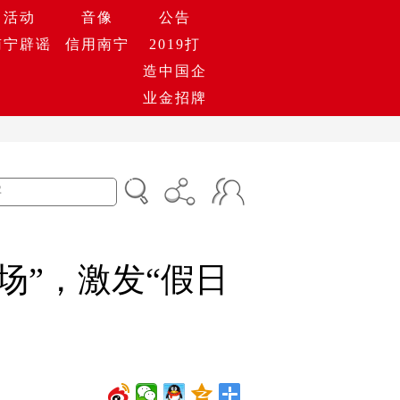
活动
音像
公告
南宁辟谣
信用南宁
2019打
造中国企
业金招牌
场”，激发“假日