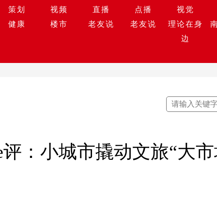
策划
视频
直播
点播
视觉
健康
楼市
老友说
老友说
理论在身
边
e评：小城市撬动文旅“大市