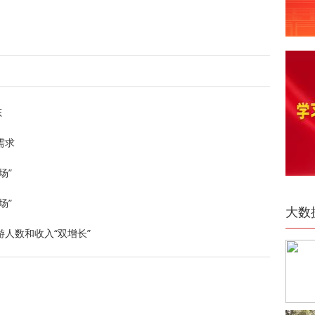
态
需求
场”
场”
大数
游人数和收入“双增长”