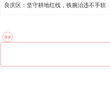
良庆区：坚守耕地红线，铁腕治违不手软
登录