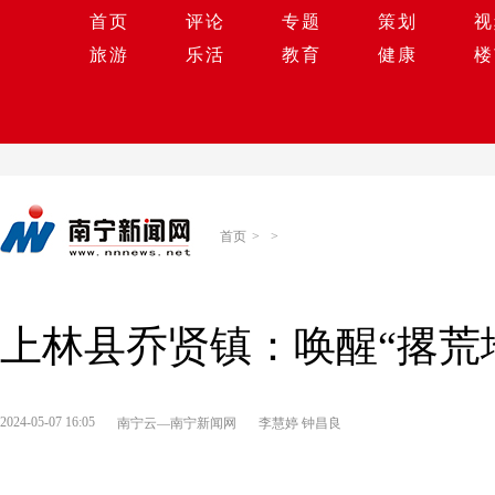
首页
评论
专题
策划
视
旅游
乐活
教育
健康
楼
首页
>
>
上林县乔贤镇：唤醒“撂荒地
2024-05-07 16:05
南宁云—南宁新闻网
李慧婷 钟昌良