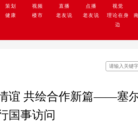
策划
视频
直播
点播
视觉
健康
楼市
老友说
老友说
理论在身
边
情谊 共绘合作新篇——塞
行国事访问