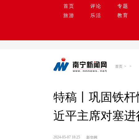
首页
评论
专题
旅游
乐活
教育
首页
>
>
特稿丨巩固铁杆
近平主席对塞进
2024-05-07 18:25
新华网