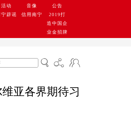
活动
音像
公告
南宁辟谣
信用南宁
2019打
造中国企
业金招牌
尔维亚各界期待习